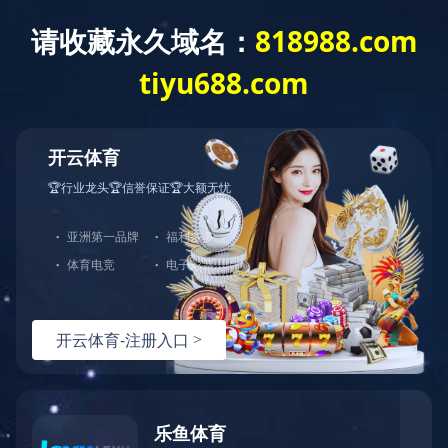
网站首页
关
球友会官方网页版-球友会(中国)
|
乐竞官网
|
乐动平台
|
乐动注册
|
leyu·乐鱼（中国）
- 栏目导航 -
拦污设备
体育官方网站
|
华体会官方网页版
|
华体会网页版页面登录
|
开云电子
|
开云体云app登
录入口
|
拦污设备
KY