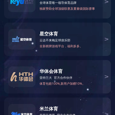
除砂设备
适用
刮吸泥机
厂
粗格
高效沉淀池系统
条间
滤布滤池系统
脱水设备
GW
气浮设备
药剂投加系统
输送设备
闸门系列
其他设备
SM
主
细格
2.
地 址：无锡新区鸿山街道鸿达路112
号